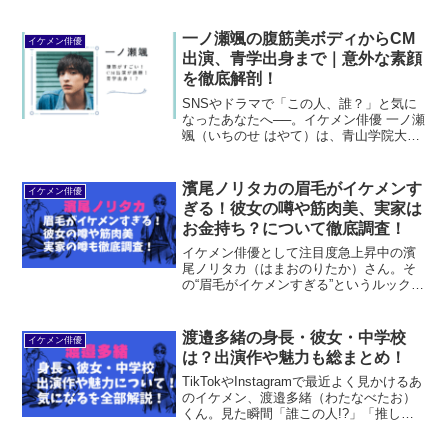
流星さんが、いつの間に結婚していたの
かと驚かれた方も多いですよね。私も
「え、いつの間に！？」と非常に驚きま
一ノ瀬颯の腹筋美ボディからCM
イケメン俳優
した！「横浜流星」で検索...
出演、青学出身まで｜意外な素顔
を徹底解剖！
SNSやドラマで「この人、誰？」と気に
なったあなたへ──。イケメン俳優 一ノ瀬
颯（いちのせ はやて）は、青山学院大学
出身で筋肉美もすごいと話題！最近では
CMにも登場し、ますます注目度アップ。
今回は「腹筋」「CM」「青学」を軸に、
濱尾ノリタカの眉毛がイケメンす
イケメン俳優
彼の魅力を深...
ぎる！彼女の噂や筋肉美、実家は
お金持ち？について徹底調査！
イケメン俳優として注目度急上昇中の濱
尾ノリタカ（はまおのりたか）さん。そ
の“眉毛がイケメンすぎる”というルックス
だけでなく、鍛え抜かれた筋肉や恋愛事
情、そして実家の噂まで、気になる情報
が盛りだくさん！この記事でわかるこ
渡邉多緒の身長・彼女・中学校
イケメン俳優
と・濱尾ノリタカの眉毛...
は？出演作や魅力も総まとめ！
TikTokやInstagramで最近よく見かけるあ
のイケメン、渡邉多緒（わたなべたお）
くん。見た瞬間「誰この人!?」「推しに
したいかも」と感じた方も多いはず。で
もネットで調べてもまだ情報が少な