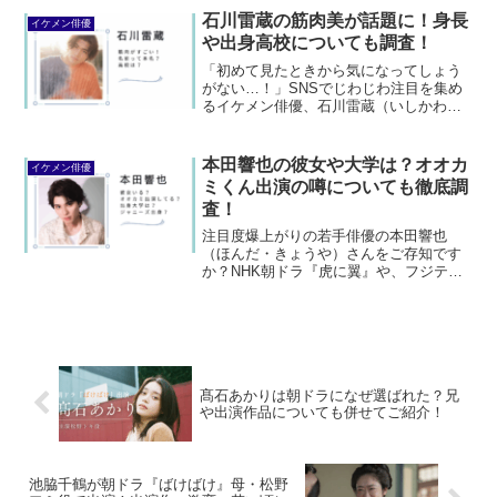
い…。そんなあなたのために、彼のプロ
石川雷蔵の筋肉美が話題に！身長
イケメン俳優
フィールか...
や出身高校についても調査！
「初めて見たときから気になってしょう
がない…！」SNSでじわじわ注目を集め
るイケメン俳優、石川雷蔵（いしかわら
いぞう）さんをご存じですか？ドラマや
映画にCM、さらには雑誌グラビアまで幅
広く活躍中。端正な顔立ち、ストイック
本田響也の彼女や大学は？オオカ
イケメン俳優
さがにじむ筋肉、そし...
ミくん出演の噂についても徹底調
査！
注目度爆上がりの若手俳優の本田響也
（ほんだ・きょうや）さんをご存知です
か？NHK朝ドラ『虎に翼』や、フジテレ
ビ木曜劇場『波うららかに、めおと日
和』など、話題のドラマに続々出演中の
彼。「この透明感…誰なの!?」「とにか
く顔面が好き…」と、SN...
髙石あかりは朝ドラになぜ選ばれた？兄
や出演作品についても併せてご紹介！
池脇千鶴が朝ドラ『ばけばけ』母・松野