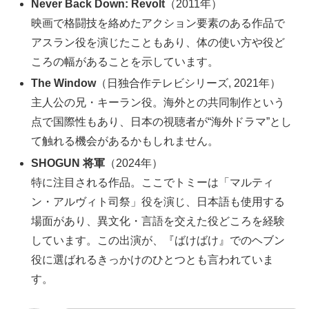
Never Back Down: Revolt
（2011年）
映画で格闘技を絡めたアクション要素のある作品で
アスラン役を演じたこともあり、体の使い方や役ど
ころの幅があることを示しています。
The Window
（日独合作テレビシリーズ, 2021年）
主人公の兄・キーラン役。海外との共同制作という
点で国際性もあり、日本の視聴者が“海外ドラマ”とし
て触れる機会があるかもしれません。
SHOGUN 将軍
（2024年）
特に注目される作品。ここでトミーは「マルティ
ン・アルヴィト司祭」役を演じ、日本語も使用する
場面があり、異文化・言語を交えた役どころを経験
しています。この出演が、『ばけばけ』でのヘブン
役に選ばれるきっかけのひとつとも言われていま
す。