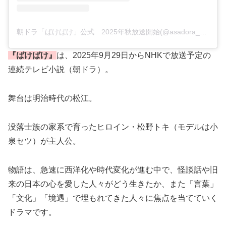
朝ドラ「ばけばけ」公式 2025年秋放送開始(@asadora_bk_nhk)がシェアした投稿
『ばけばけ』
は、2025年9月29日からNHKで放送予定の
連続テレビ小説（朝ドラ）。
舞台は明治時代の松江。
没落士族の家系で育ったヒロイン・松野トキ（モデルは小
泉セツ）が主人公。
物語は、急速に西洋化や時代変化が進む中で、怪談話や旧
来の日本の心を愛した人々がどう生きたか、また「言葉」
「文化」「境遇」で埋もれてきた人々に焦点を当てていく
ドラマです。