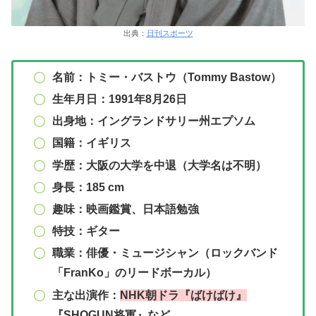
出典：
日刊スポーツ
名前：トミー・バストウ（Tommy Bastow）
生年月日：1991年8月26日
出身地：イングランドサリー州エプソム
国籍：イギリス
学歴：大阪の大学を中退（大学名は不明）
身長：185 cm
趣味：映画鑑賞、日本語勉強
特技：
ギター
職業：俳優・ミュージシャン（ロックバンド
「FranKo」のリードボーカル）
主な出演作：
NHK朝ドラ『
ばけばけ
』
『SHOGUN
将軍
』など