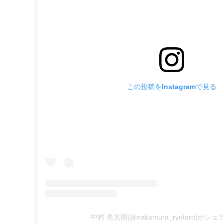
この投稿をInstagramで見る
中村 亮太朗(@nakamura_ryotaro)が