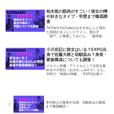
事務所BMSGに所属するボーイズグルー
プMAZZEL（マーゼル）のメンバーで、
EIKIという名前で活動しています。「め
柏木悠の筋肉がすごい！彼女の噂
イケメンアイドル
ちゃ...
や好きなタイプ・学歴まで徹底調
査
TikTokやYouTubeのおすすめにふと現れ
た笑顔がまぶしいイケメン。思わず
「誰!?」と検索してみたら、「超特急」
の14号車・柏木悠（かしわぎ はる）さん
でした。私のようにそんな“出会い方”をし
た女性も多いはず！一度そのキラキラし
小川史記に彼女はいる？EXPG出
イケメンアイドル
た瞳に...
身で佐藤大樹と幼馴染み？身長・
家族構成についても調査！
イケメン俳優・アイドルとして注目を集
める小川史記（おがわ ふみのり）さん。
SNSで「奇跡の29歳」「EXPG出身でダ
ンスも抜群！」などと話題沸騰中。特に
10代、20代女性から大人気の小川史記さ
ん！今回は以下のテーマで調査しました
のでご紹介し...
杢代和人の身長や兄弟、活動休止の真相
まで徹底解説！