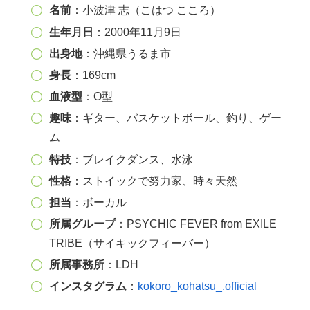
名前
：小波津 志（こはつ こころ）
生年月日
：2000年11月9日
出身地
：沖縄県うるま市
身長
：169cm
血液型
：O型
趣味
：ギター、バスケットボール、釣り、ゲー
ム
特技
：ブレイクダンス、水泳
性格
：ストイックで努力家、時々天然
担当
：ボーカル
所属グループ
：PSYCHIC FEVER from EXILE
TRIBE（サイキックフィーバー）
所属事務所
：LDH
インスタグラム
：
kokoro_kohatsu_.official