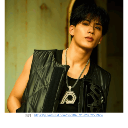
出典：
https://jp.pinterest.com/pin/704672672982227927/