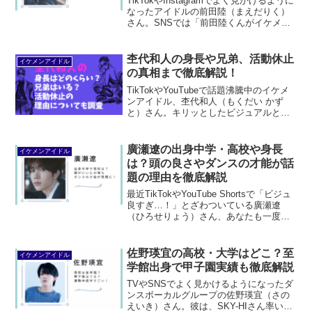
TikTokやInstagramでよく見かけるように
なったアイドルの前田陸（まえだりく）
さん。SNSでは「前田陸くんがイケメン
すぎる！」「韓国系の顔立ちでめっちゃ
タイプ！」そんな声が急増中！10代・20
代のK-POPファンの間で、まるで韓国...
杢代和人の身長や兄弟、活動休止
イケメンアイドル
の真相まで徹底解説！
TikTokやYouTubeで話題沸騰中のイケメ
ンアイドル、杢代和人（もくだい かず
と）さん。キリッとしたビジュアルと、
多才すぎるパフォーマンス力で「最近気
になってる！」という女子が急増中なん
です！今回はそんな杢代くんの身長や家
廣瀬遼の出身中学・高校や身長
イケメンアイドル
族のこと、活...
は？頭の良さやダンスの才能が話
題の理由を徹底解説
最近TikTokやYouTube Shortsで「ビジュ
良すぎ…！」とざわついている廣瀬遼
（ひろせりょう）さん、あなたも一度は
見かけたことありませんか？ほんの一瞬
映っただけでも「誰!?」「この子どこの
グループなの？」と、思わず検索せずに
佐野瑛宜の高校・大学はどこ？至
イケメンアイドル
はい...
学館出身で甲子園実績も徹底解説
TVやSNSでよく見かけるようになったダ
ンスボーカルグループの佐野瑛宜（さの
えいき）さん。彼は、SKY-HIさん率いる