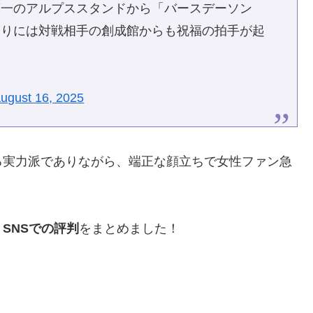
第一のアルプススタンドから「バースデーソン
わりには対戦相手の創成館からも祝福の拍手が起
ugust 16, 2025
る実力派でありながら、端正な顔立ちで女性ファン急
SNSでの評判
をまとめました！